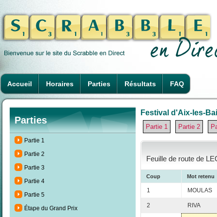
Accueil
Horaires
Parties
Résultats
FAQ
Festival d'Aix-les-Ba
Parties
Partie 1
Partie 2
Pa
Partie 1
Partie 2
Feuille de route de L
Partie 3
Coup
Mot retenu
Partie 4
1
MOULAS
Partie 5
2
RIVA
Étape du Grand Prix