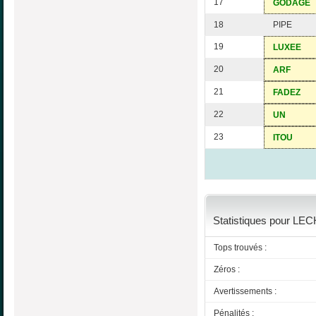
17
GODAGE
18
PIPE
19
LUXEE
20
ARF
21
FADEZ
22
UN
23
ITOU
Statistiques pour LE
Tops trouvés :
Zéros :
Avertissements :
Pénalités :