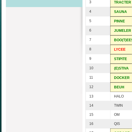
3
TRACTER
4
SAUNA
5
PINNE
6
JUMELER
7
BOO(T)EE
8
LYCEE
9
STIPITE
10
(E)STIVA
11
DOCKER
12
BEUH
13
HALO
14
TWIN
15
OM
16
QIS