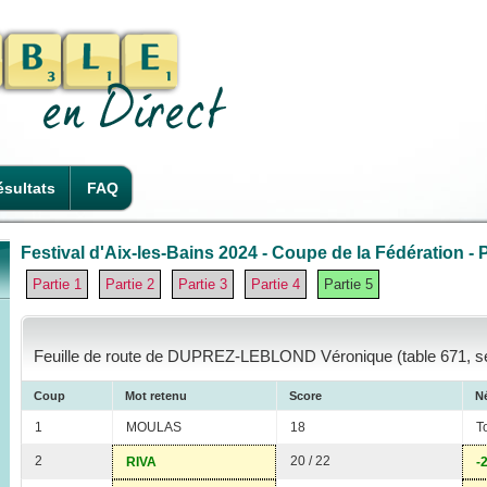
sultats
FAQ
Festival d'Aix-les-Bains 2024 - Coupe de la Fédération - P
Partie 1
Partie 2
Partie 3
Partie 4
Partie 5
Feuille de route de DUPREZ-LEBLOND Véronique (table 671, sé
Coup
Mot retenu
Score
Né
1
MOULAS
18
T
2
20 / 22
RIVA
-