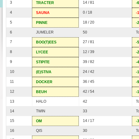
3
14 / 81
TRACTER
-
4
0 / 18
SAUNA
-
5
18 / 20
PINNE
-
6
JUMELER
50
T
7
27 / 81
BOO(T)EES
-
8
12 / 39
LYCEE
-
9
39 / 82
STIPITE
-
10
24 / 42
(E)STIVA
-
11
36 / 45
DOCKER
-
12
42 / 54
BEUH
-
13
HALO
42
T
14
TWIN
33
T
15
14 / 17
OM
-
16
QIS
30
T