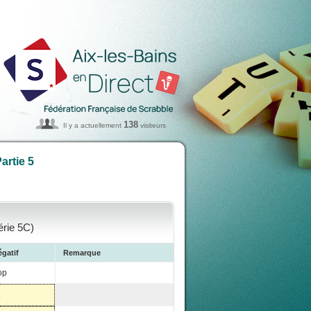
138
Il y a actuellement
visiteurs
artie 5
rie 5C)
gatif
Remarque
op
2