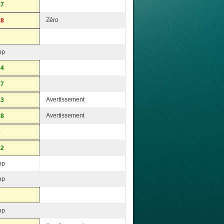
67
Zéro
18
2
op
54
27
Avertissement
43
Avertissement
18
9
12
op
op
3
op