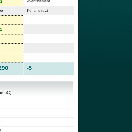
Avertissement
12
op
Pénalité (av.)
8
11
2
1
1
290
-5
ie 5C)
ts
é.