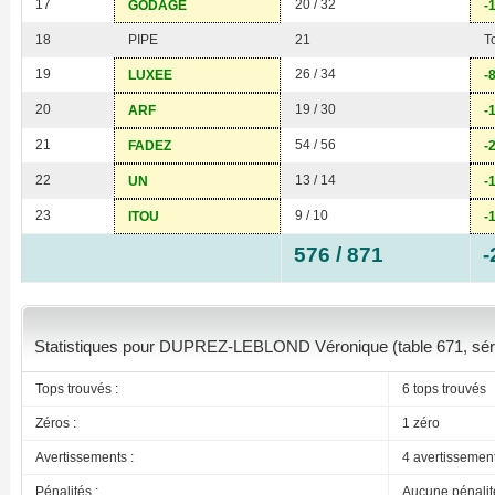
17
20 / 32
GODAGE
-
18
PIPE
21
T
19
26 / 34
LUXEE
-
20
19 / 30
ARF
-
21
54 / 56
FADEZ
-
22
13 / 14
UN
-
23
9 / 10
ITOU
-
576 / 871
-
Statistiques pour DUPREZ-LEBLOND Véronique (table 671, sér
Tops trouvés :
6 tops trouvés
Zéros :
1 zéro
Avertissements :
4 avertissemen
Pénalités :
Aucune pénalit