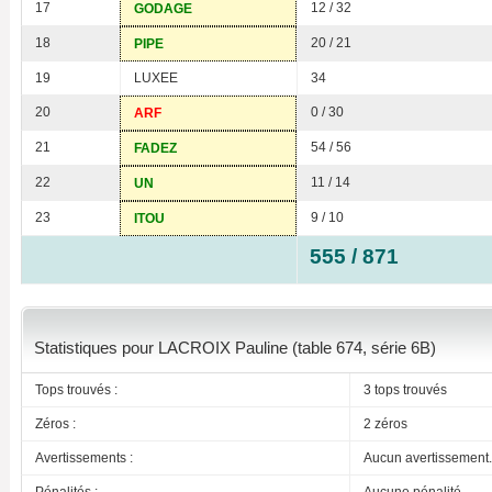
17
12 / 32
GODAGE
18
20 / 21
PIPE
19
LUXEE
34
20
0 / 30
ARF
21
54 / 56
FADEZ
22
11 / 14
UN
23
9 / 10
ITOU
555 / 871
Statistiques pour LACROIX Pauline (table 674, série 6B)
Tops trouvés :
3 tops trouvés
Zéros :
2 zéros
Avertissements :
Aucun avertissement.
Pénalités :
Aucune pénalité.