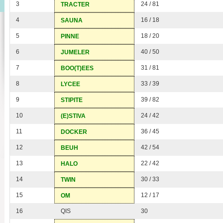
3
24 / 81
TRACTER
4
16 / 18
SAUNA
5
18 / 20
PINNE
6
40 / 50
JUMELER
7
31 / 81
BOO(T)EES
8
33 / 39
LYCEE
9
39 / 82
STIPITE
10
24 / 42
(E)STIVA
11
36 / 45
DOCKER
12
42 / 54
BEUH
13
22 / 42
HALO
14
30 / 33
TWIN
15
12 / 17
OM
16
QIS
30