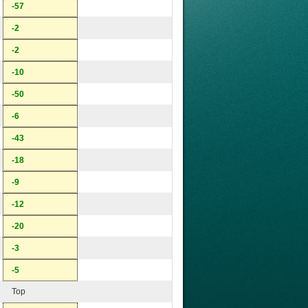
-57
-2
-2
-10
-50
-6
-43
-18
-9
-12
-20
-3
-5
Top