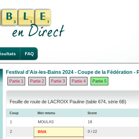
sultats
FAQ
Festival d'Aix-les-Bains 2024 - Coupe de la Fédération - P
Partie 1
Partie 2
Partie 3
Partie 4
Partie 5
Feuille de route de LACROIX Pauline (table 674, série 6B)
Coup
Mot retenu
Score
1
MOULAS
18
2
0 / 22
RIVA