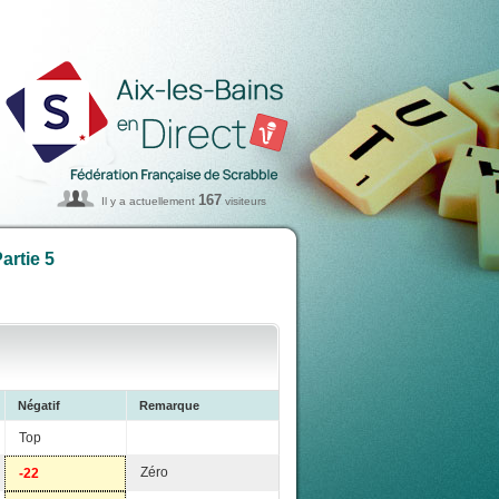
167
Il y a actuellement
visiteurs
artie 5
Négatif
Remarque
Top
Zéro
-22