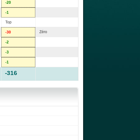
-20
-1
Top
Zéro
-30
-2
-3
-1
-316