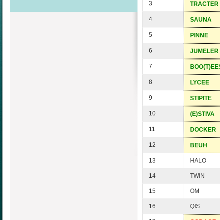
3
TRACTER
4
SAUNA
5
PINNE
6
JUMELER
7
BOO(T)EE
8
LYCEE
9
STIPITE
10
(E)STIVA
11
DOCKER
12
BEUH
13
HALO
14
TWIN
15
OM
16
QIS