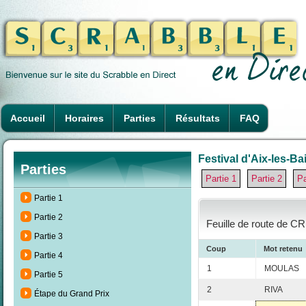
Accueil
Horaires
Parties
Résultats
FAQ
Festival d'Aix-les-Ba
Parties
Partie 1
Partie 2
Pa
Partie 1
Partie 2
Feuille de route de C
Partie 3
Coup
Mot retenu
Partie 4
1
MOULAS
Partie 5
2
RIVA
Étape du Grand Prix