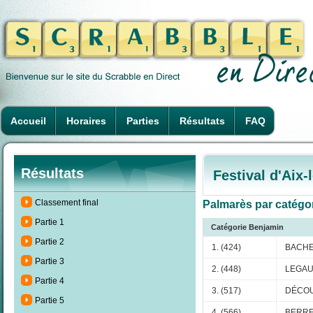
Accueil
Horaires
Parties
Résultats
FAQ
Résultats
Festival d'Aix
Classement final
Palmarès par catégori
Partie 1
Catégorie Benjamin
Partie 2
1. (424)
BACHE
Partie 3
2. (448)
LEGAU
Partie 4
3. (517)
DÉCOU
Partie 5
4. (566)
BERRE