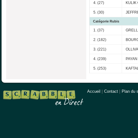
4. (27)
KULIK 
5. (30)
JEFFR
Catégorie Rubis
1. (37)
GRELL
2. (182)
BOURG
3. (221)
OLLIVA
4. (239)
PAYAN 
5. (253)
KAFTAL
Accueil
|
Contact
|
Plan du s