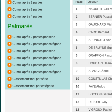
Place
Joueur
Cumul après 2 parties
1
NKOUETE CHEWA
Cumul après 3 parties
Cumul après 4 parties
2
BERNIER Pascal
3
GAUCHARD Mick
Palmarès
4
CARO Bernard
Cumul après 2 parties par série
4
SEUNDJEU Ivan
Cumul après 2 parties par catégorie
6
DE BRUYNE Gu
Cumul après 3 parties par série
6
GRAFFION Pasc
Cumul après 3 parties par catégorie
8
HOUDART Jean-
Cumul après 4 parties par série
9
SPANG Cédric
Cumul après 4 parties par catégorie
10
COUSTILLAS Chr
Classement final par série
Classement final par catégorie
10
FAYE Abdou
12
BOCCON Gérard
12
DELORE Guy
12
VIGROUX Patric