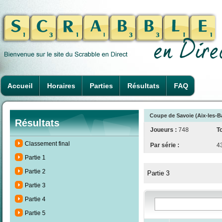
Accueil
Horaires
Parties
Résultats
FAQ
Coupe de Savoie (Aix-les-Ba
Résultats
Joueurs :
748
To
Classement final
Par série :
4
Partie 1
Partie 2
Partie 3
Partie 3
Partie 4
Partie 5