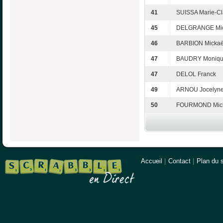
41
SUISSA Marie-Cl
45
DELGRANGE Mic
46
BARBION Mickaë
47
BAUDRY Moniq
47
DELOL Franck
49
ARNOU Jocelyn
50
FOURMOND Mic
Accueil
|
Contact
|
Plan du s