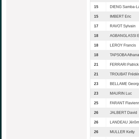
15
DIENG Samba-L
15
IMBERT Eric
17
RAVOT Sylvain
18
AGBANGLASSI E
18
LEROY Francis
18
TAPSOBA Athan
21
FERRARI Patrick
21
TROUBAT Frédér
23
BELLAME Georg
23
MAURIN Luc
25
FARANT Flavien
26
JALBERT David
26
LANDEAU Jérô
26
MULLER Ketty