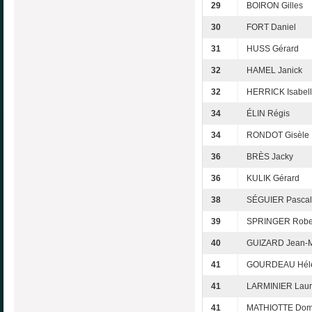
29
BOIRON Gilles
30
FORT Daniel
31
HUSS Gérard
32
HAMEL Janick
32
HERRICK Isabel
34
ÉLIN Régis
34
RONDOT Gisèle
36
BRÈS Jacky
36
KULIK Gérard
38
SÉGUIER Pascal
39
SPRINGER Robe
40
GUIZARD Jean-M
41
GOURDEAU Hél
41
LARMINIER Laur
41
MATHIOTTE Dom