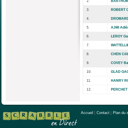
2.
BARTHOM
3.
ROBERT O
4.
DROMARD 
5.
AJMI Adlè
6.
LEROY Ga
7.
WATTELLI
8.
CHEN Cél
9.
COVEY Ba
10.
GLAD GA
11.
HANRY RO
12.
PERCHET 
Accueil
|
Contact
|
Plan du s