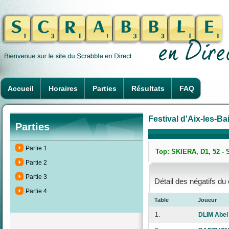
Accueil
Horaires
Parties
Résultats
FAQ
Festival d'Aix-les-B
Parties
Partie 1
Top: SKIERA, D1, 52 - 
Partie 2
Partie 3
Détail des négatifs du
Partie 4
Table
Joueur
1.
DLIM Abel