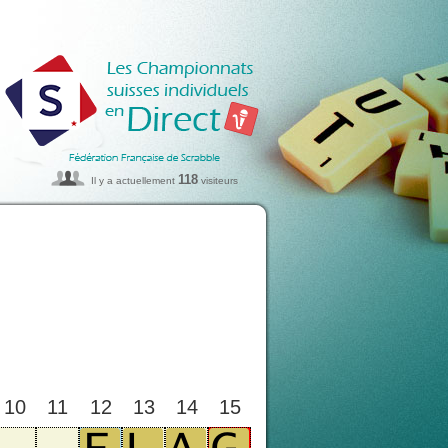
118
Il y a actuellement
visiteurs
10
11
12
13
14
15