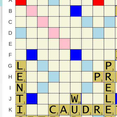
A
B
C
D
E
F
G
H
I
J
K