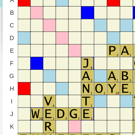
A
B
C
D
E
F
G
H
I
J
K