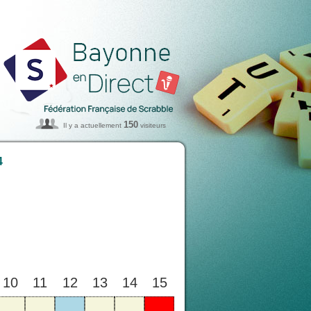
150
Il y a actuellement
visiteurs
4
10
11
12
13
14
15