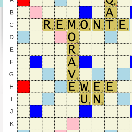
A
B
C
D
E
F
G
H
I
J
K