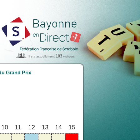
103
Il y a actuellement
visiteurs
du Grand Prix
10
11
12
13
14
15