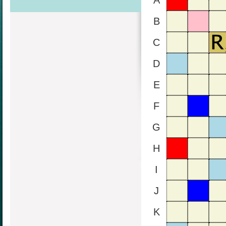
A
B
C
D
E
F
G
H
I
J
K