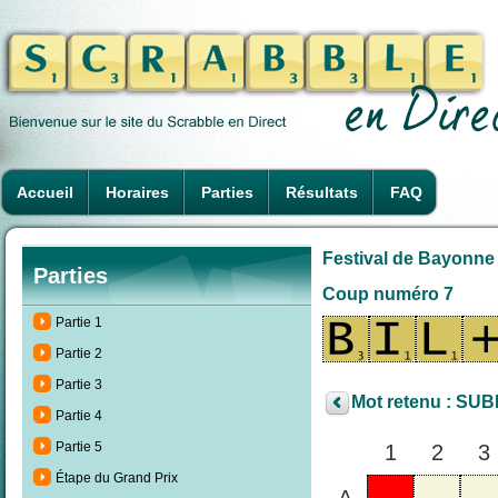
Accueil
Horaires
Parties
Résultats
FAQ
Festival de Bayonne
Parties
Coup numéro 7
Partie 1
Partie 2
Partie 3
Mot retenu : SUB
Partie 4
Partie 5
1
2
3
Étape du Grand Prix