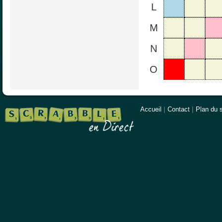
L
M
N
O
Accueil
|
Contact
|
Plan du s