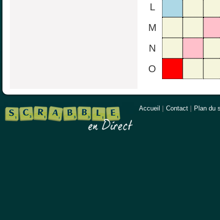
L
M
N
O
Accueil
|
Contact
|
Plan du s