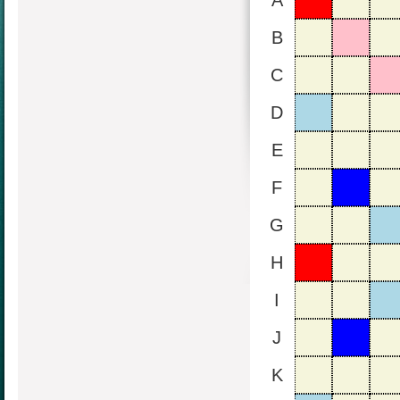
A
B
C
D
E
F
G
H
I
J
K