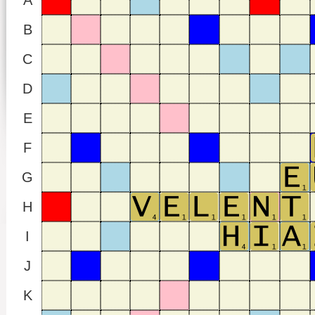
A
B
C
D
E
F
G
H
I
J
K