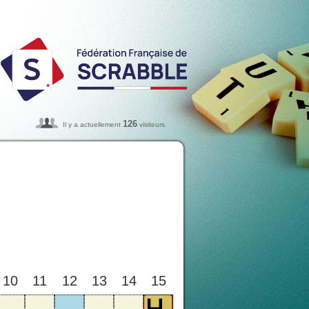
126
Il y a actuellement
visiteurs
10
11
12
13
14
15