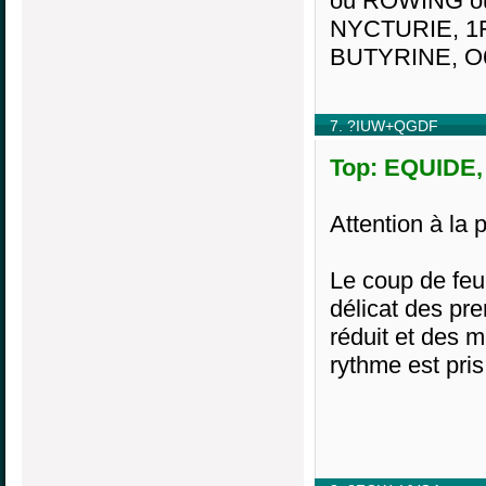
ou ROWING o
NYCTURIE, 1F
BUTYRINE, O6
7. ?IUW+QGDF
Top: EQUIDE, 
Attention à la p
Le coup de feu 
délicat des pre
réduit et des m
rythme est pris.