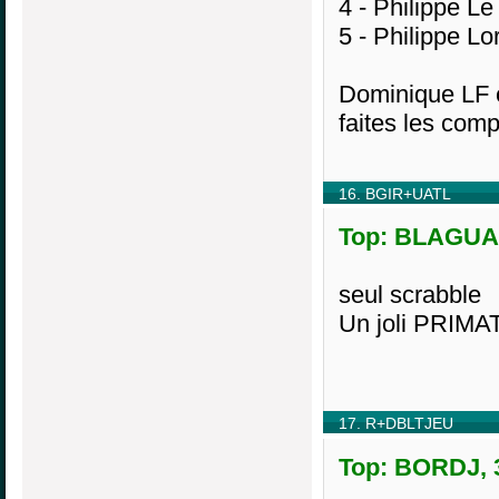
4 - Philippe L
5 - Philippe Lo
Dominique LF e
faites les com
16. BGIR+UATL
Top: BLAGUAIT
seul scrabble
Un joli PRIMAT
17. R+DBLTJEU
Top: BORDJ, 3