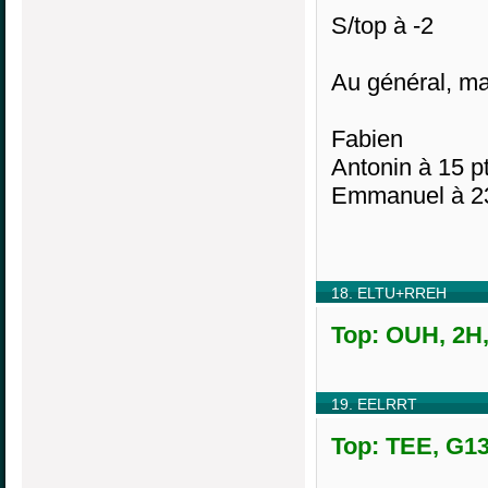
S/top à -2
Au général, ma
Fabien
Antonin à 15 pt
Emmanuel à 23
18. ELTU+RREH
Top: OUH, 2H,
19. EELRRT
Top: TEE, G13