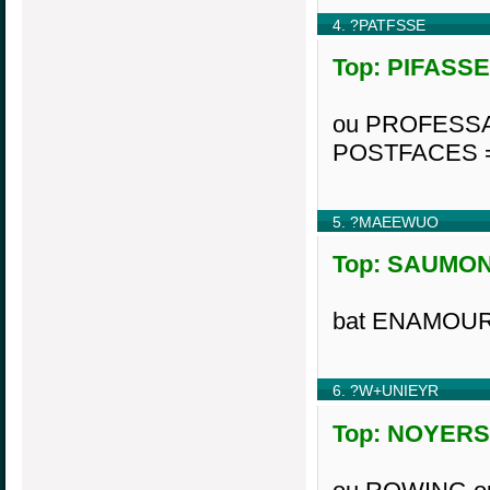
4. ?PATFSSE
Top: PIFASSEN
ou PROFESSA
POSTFACES =
5. ?MAEEWUO
Top: SAUMONE
bat ENAMOURE
6. ?W+UNIEYR
Top: NOYERS,