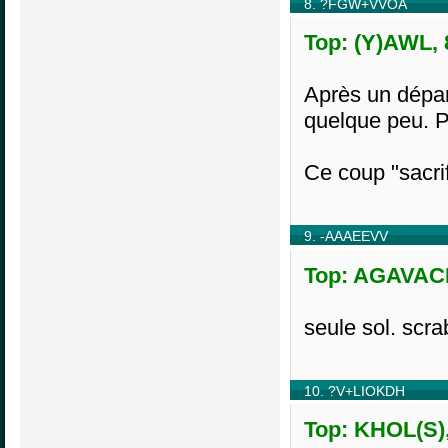
8. ?FGW+VVOA
Top: (Y)AWL, 
Après un départ
quelque peu. P
Ce coup "sacrif
9. -AAAEEVV
Top: AGAVACE
seule sol. scra
10. ?V+LIOKDH
Top: KHOL(S),