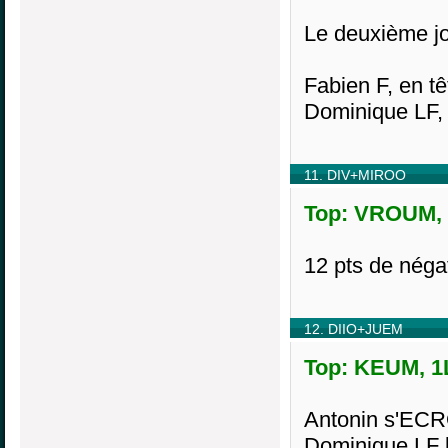
Le deuxième jok
Fabien F, en t
Dominique LF, 
11. DIV+MIROO
Top: VROUM, 1
12 pts de néga
12. DIIO+JUEM
Top: KEUM, 1L
Antonin s'ECR
Dominique LF l