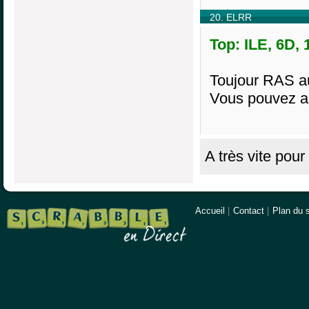
20. ELRR
Top: ILE, 6D,
Toujour RAS au
Vous pouvez all
A très vite pour 
Accueil
|
Contact
|
Plan du s