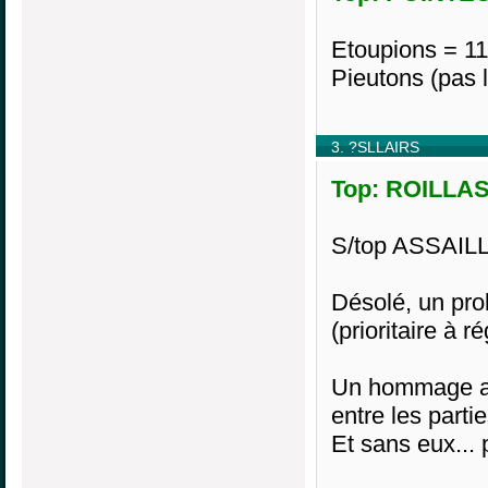
Etoupions = 11
Pieutons (pas 
3. ?SLLAIRS
Top: ROILLAS
S/top ASSAILL
Désolé, un pro
(prioritaire à 
Un hommage a n
entre les partie
Et sans eux... 