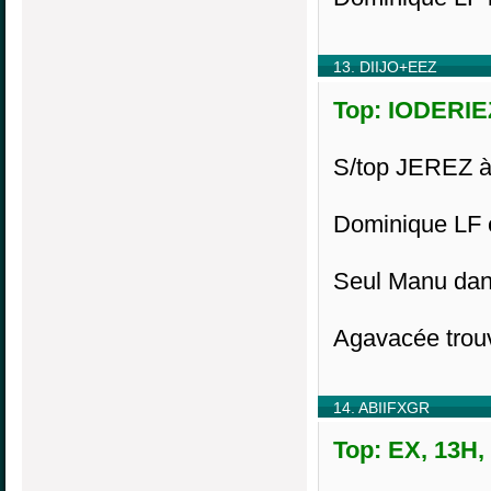
13. DIIJO+EEZ
Top: IODERIEZ
S/top JEREZ à
Dominique LF e
Seul Manu dans
Agavacée trou
14. ABIIFXGR
Top: EX, 13H,