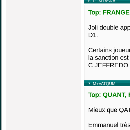
6. FGM+ASRA
Top: FRANGEA
Joli double ap
D1.
Certains joueu
la sanction 
C JEFFREDO N
7. M+VATQUM
Top: QUANT, F
Mieux que QAT
Emmanuel très