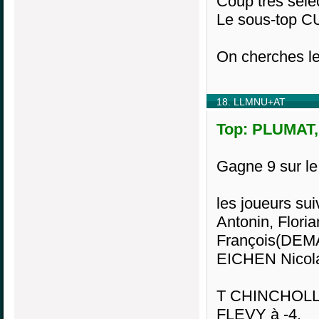
Coup très sélect
Le sous-top C
On cherches l
18. LLMNU+AT
Top: PLUMAT, 
Gagne 9 sur l
les joueurs su
Antonin, Flori
François(DEM
EICHEN Nicol
T CHINCHOLLE 
FLEVY à -4.