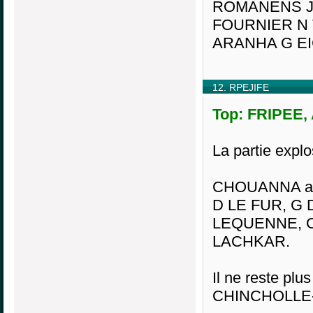
ROMANENS J
FOURNIER N
ARANHA G E
12. RPEJIFE
Top: FRIPEE, 
La partie expl
CHOUANNA a ét
D LE FUR, G 
LEQUENNE, C
LACHKAR.
Il ne reste plu
CHINCHOLLE-