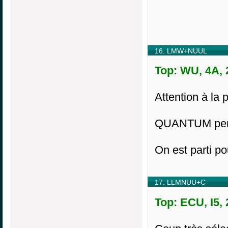
16. LMW+NUUL
Top: WU, 4A, 
Attention à la p
QUANTUM perd
On est parti p
17. LLMNUU+C
Top: ECU, I5,