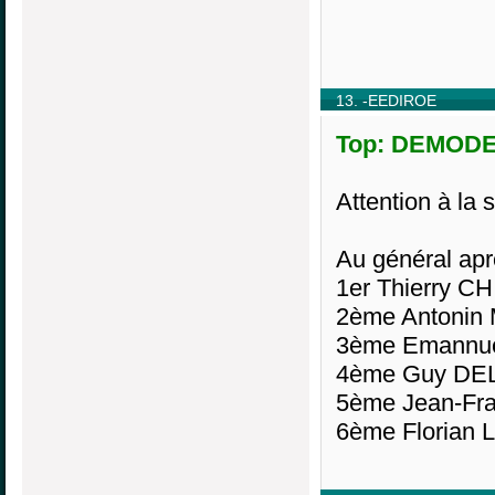
13. -EEDIROE
Top: DEMODER
Attention à la 
Au général apr
1er Thierry 
2ème Antonin
3ème Emannue
4ème Guy DE
5ème Jean-Fr
6ème Florian 