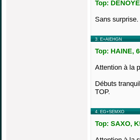
Top: DENOYEE
Sans surprise.
3. E+AIEHGN
Top: HAINE, 6
Attention à la 
Débuts tranquil
TOP.
4. EG+SEMXO
Top: SAXO, K5
Attention à la s