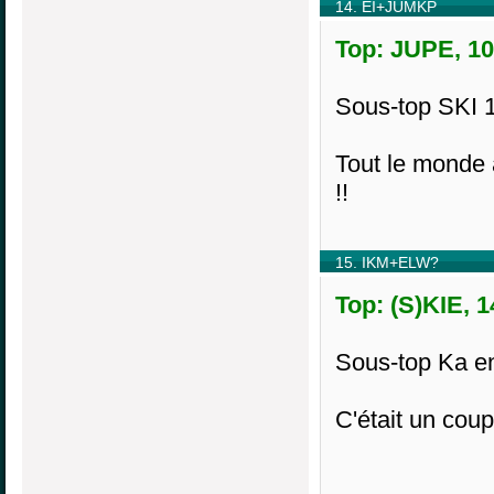
14. EI+JUMKP
Top: JUPE, 10
Sous-top SKI 
Tout le monde
!!
15. IKM+ELW?
Top: (S)KIE, 
Sous-top Ka e
C'était un cou