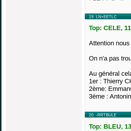
19. LN+EETLC
Top: CELE, 11
Attention nous
On n'a pas tr
Au général cel
1er : Thierry
2ème: Emmanu
3ème : Antoni
20. -RRTBULE
Top: BLEU, 13