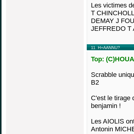
Les victimes d
T CHINCHOLL
DEMAY J FOU
JEFFREDO T
11. H+AANNU?
Top: (C)HOUA
Scrabble uniqu
B2
C'est le tir
benjamin !
Les AIOLIS ont 
Antonin MICH