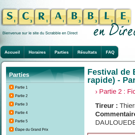
Accueil
Horaires
Parties
Résultats
FAQ
Festival de 
Parties
rapide) - Par
Partie 1
› Partie 2 : F
Partie 2
Tireur :
Thier
Partie 3
Commentaire
Partie 4
DAULOUEDE ob
Partie 5
Étape du Grand Prix