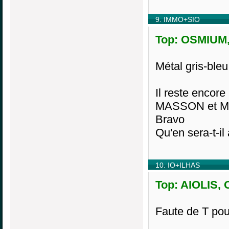
9. IMMO+SIO
Top: OSMIUM, 
Métal gris-bleu
Il reste encor
MASSON et M
Bravo
Qu'en sera-t-
10. IO+ILHAS
Top: AIOLIS, 
Faute de T po