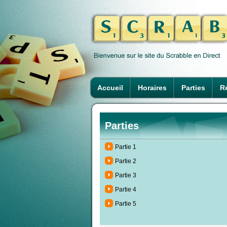
Accueil
Horaires
Parties
Ré
Parties
Partie 1
Partie 2
Partie 3
Partie 4
Partie 5