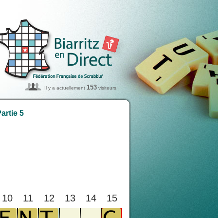
153
Il y a actuellement
visiteurs
artie 5
10
11
12
13
14
15