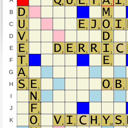
A
B
C
D
E
F
G
H
I
J
K