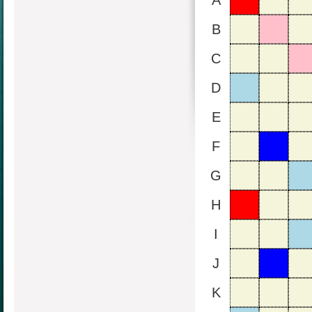
A
B
C
D
E
F
G
H
I
J
K