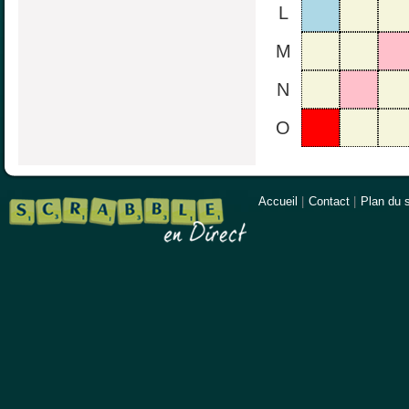
L
M
N
O
Accueil
|
Contact
|
Plan du s