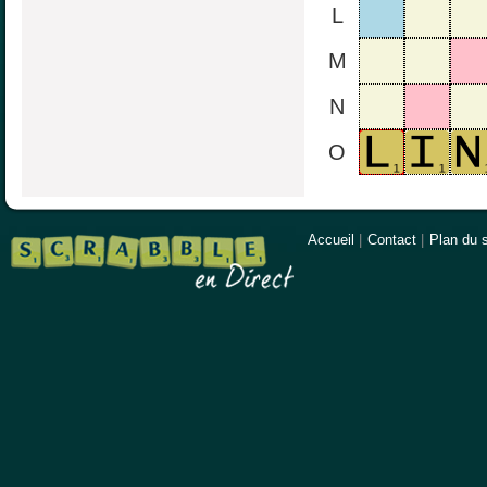
L
M
N
O
Accueil
|
Contact
|
Plan du s