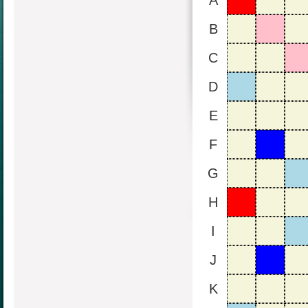
A
B
C
D
E
F
G
H
I
J
K