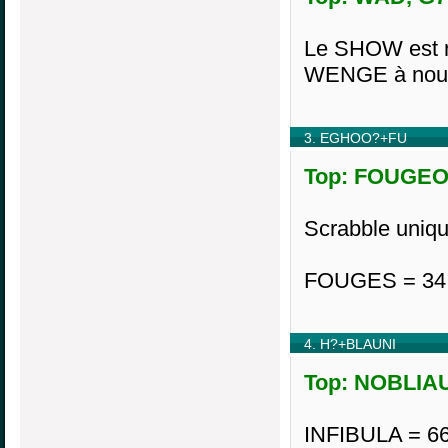
Le SHOW est r
WENGE à nouv
3. EGHOO?+FU
Top: FOUGEON
Scrabble uniq
FOUGES = 34
4. H?+BLAUNI
Top: NOBLIAU,
INFIBULA = 66