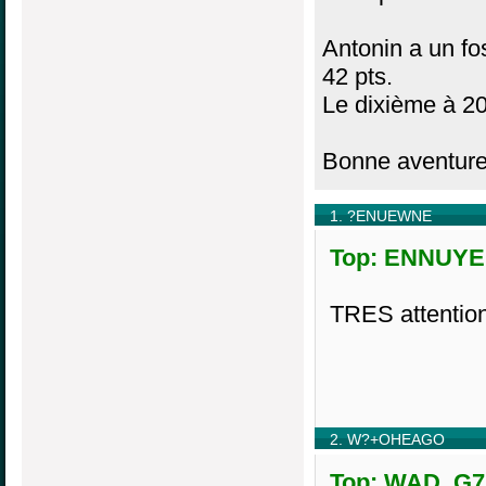
Antonin a un fo
42 pts.
Le dixième à 20
Bonne aventur
1. ?ENUEWNE
Top: ENNUYEE
TRES attention
2. W?+OHEAGO
Top: WAD, G7,