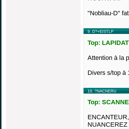
"Nobliau-D" fat
9. D?+EISTLP
Top: LAPIDATE
Attention à la 
Divers s/top à
10. ?NACNERU
Top: SCANNEU
ENCANTEUR,
NUANCEREZ 