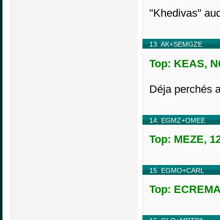
"Khedivas" aud
13. AK+SEMGZE
Top: KEAS, N6
Déja perchés 
14. EGMZ+OMEE
Top: MEZE, 12
15. EGMO+CARL
Top: ECREMAI,