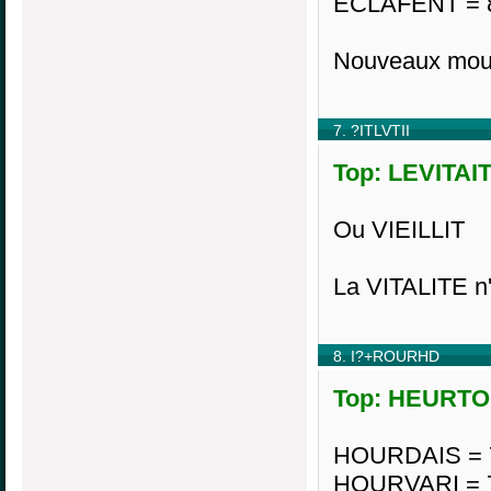
ECLAFENT = 
Nouveaux mou
7. ?ITLVTII
Top: LEVITAIT
Ou VIEILLIT
La VITALITE n'
8. I?+ROURHD
Top: HEURTOI
HOURDAIS = 
HOURVARI = 