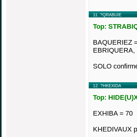
11. ?QRABUIE
Top: STRABIQ
BAQUERIEZ =
EBRIQUERA, 
SOLO confirm
12. ?HKEXIDA
Top: HIDE(U)X
EXHIBA = 70
KHEDIVAUX pou