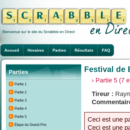
Accueil
Horaires
Parties
Résultats
FAQ
Festival de 
Parties
› Partie 5 (7 
Partie 1
Partie 2
Tireur :
Raym
Partie 3
Commentaire
Partie 4
Partie 5
Ceci est une p
Étape du Grand Prix
Ceci est une p