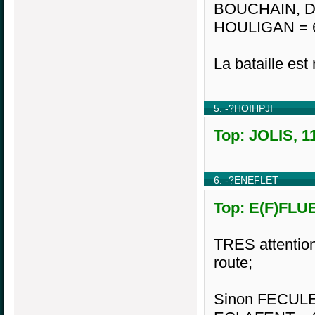
BOUCHAIN, D
HOULIGAN = 
La bataille est
5. -?HOIHPJI
Top: JOLIS, 1
6. -?ENEFLET
Top: E(F)FLUE
TRES attention
route;
Sinon FECUL