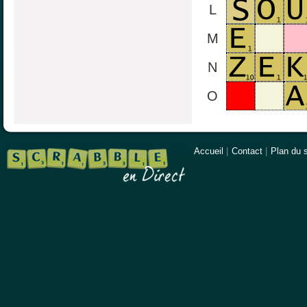
L
M
N
O
Accueil
|
Contact
|
Plan du s