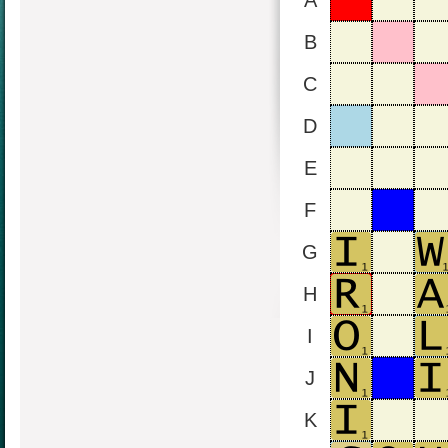
A
B
C
D
E
F
G
H
I
J
K