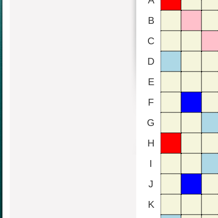
A
B
C
D
E
F
G
H
I
J
K