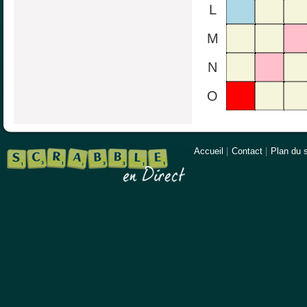
L
M
N
O
Accueil
|
Contact
|
Plan du s