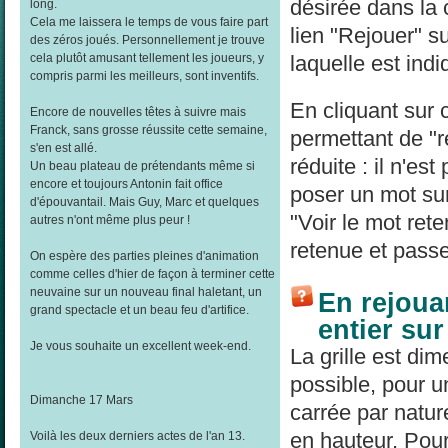
désirée dans la
long.
Cela me laissera le temps de vous faire part
lien "Rejouer" su
des zéros joués. Personnellement je trouve
laquelle est indi
cela plutôt amusant tellement les joueurs, y
compris parmi les meilleurs, sont inventifs.
En cliquant sur 
Encore de nouvelles têtes à suivre mais
Franck, sans grosse réussite cette semaine,
permettant de "re
s'en est allé.
réduite : il n'es
Un beau plateau de prétendants même si
encore et toujours Antonin fait office
poser un mot sur
d'épouvantail. Mais Guy, Marc et quelques
"Voir le mot rete
autres n'ont même plus peur !
retenue et passe
On espère des parties pleines d'animation
comme celles d'hier de façon à terminer cette
neuvaine sur un nouveau final haletant, un
En rejouan
grand spectacle et un beau feu d'artifice.
entier su
Je vous souhaite un excellent week-end.
La grille est di
possible, pour un
Dimanche 17 Mars
carrée par natur
en hauteur. Pour 
Voilà les deux derniers actes de l'an 13.