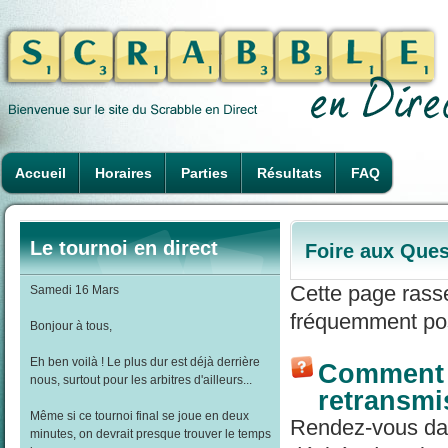
Accueil
Horaires
Parties
Résultats
FAQ
Le tournoi en direct
Foire aux Ques
Cette page rass
Samedi 16 Mars
fréquemment pos
Bonjour à tous,
Eh ben voilà ! Le plus dur est déjà derrière
Comment r
nous, surtout pour les arbitres d'ailleurs...
retransmi
Même si ce tournoi final se joue en deux
Rendez-vous dans
minutes, on devrait presque trouver le temps