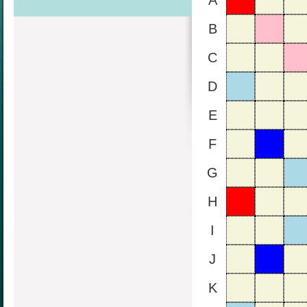
A
B
C
D
E
F
G
H
I
J
K