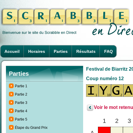
Accueil
Horaires
Parties
Résultats
FAQ
Festival de Biarritz 
Parties
Coup numéro 12
Partie 1
Partie 2
Partie 3
Voir le mot retenu
Partie 4
Partie 5
1
2
3
Étape du Grand Prix