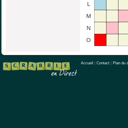
L
M
N
O
Accueil
|
Contact
|
Plan du s