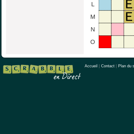
L
M
N
O
Accueil
|
Contact
|
Plan du s