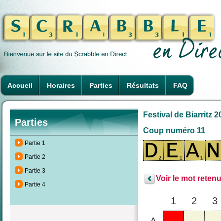
Accueil
Horaires
Parties
Résultats
FAQ
Festival de Biarritz 
Parties
Coup numéro 11
Partie 1
Partie 2
Partie 3
Voir le mot retenu
Partie 4
1
2
3