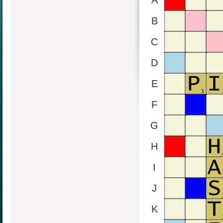
A
B
C
D
E
F
G
H
I
J
K