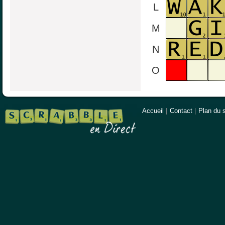
L
M
N
O
Accueil
|
Contact
|
Plan du s