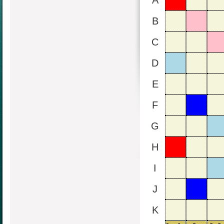
A
B
C
D
E
F
G
H
I
J
K