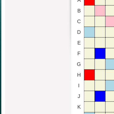
A
B
C
D
E
F
G
H
I
J
K