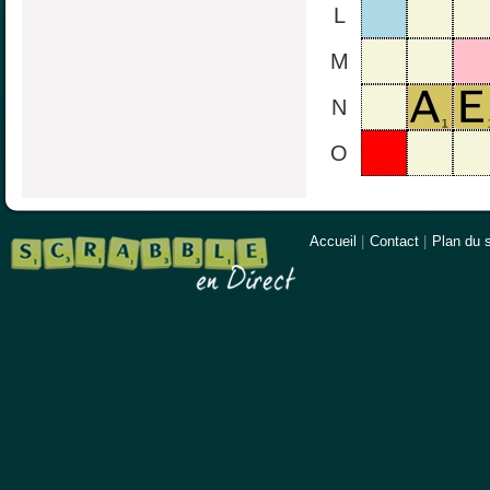
L
M
N
O
Accueil
|
Contact
|
Plan du s