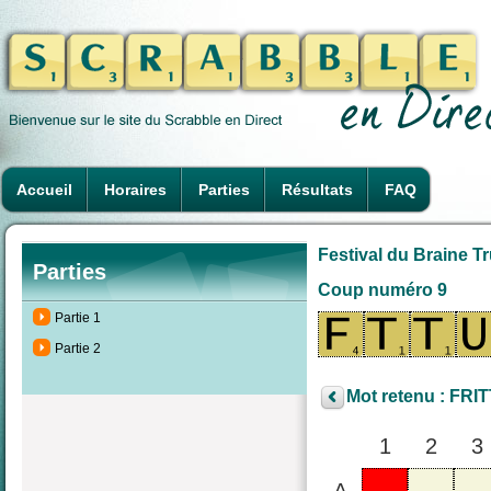
Accueil
Horaires
Parties
Résultats
FAQ
Festival du Braine Tr
Parties
Coup numéro 9
Partie 1
Partie 2
Mot retenu : FRIT
1
2
3