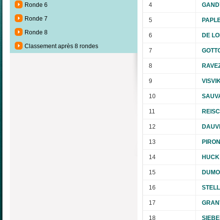
4
GANDY
Ronde 6
Ronde 7
5
PAPLE
Ronde 8
6
DE LO
Classement après 8 rondes
7
GOTTC
8
RAVEZ
9
VISVI
10
SAUV
11
REISC
12
DAUVI
13
PIRON
14
HUCK 
15
DUMON
16
STELL
17
GRANV
18
SIEBE