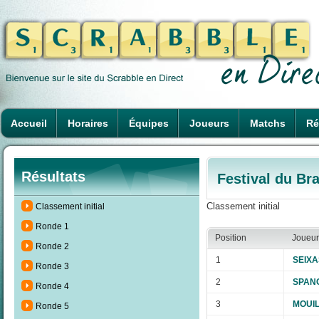
Accueil
Horaires
Équipes
Joueurs
Matchs
Ré
Résultats
Festival du Br
Classement initial
Classement initial
Ronde 1
Position
Joueur
Ronde 2
1
SEIXA
Ronde 3
2
SPANG
Ronde 4
3
MOUIL
Ronde 5