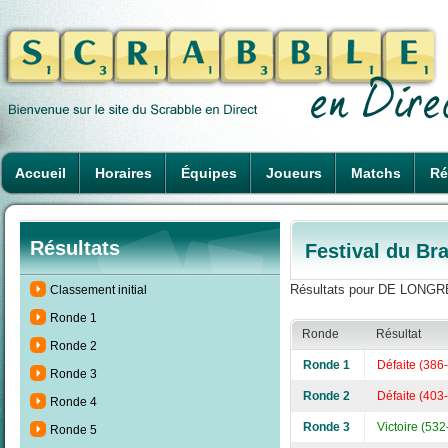
Accueil
Horaires
Équipes
Joueurs
Matchs
Ré
Résultats
Festival du Br
Résultats pour DE LONGREE
Classement initial
Ronde 1
Ronde
Résultat
Ronde 2
Ronde 1
Défaite (386
Ronde 3
Ronde 2
Défaite (403
Ronde 4
Ronde 3
Victoire (532
Ronde 5