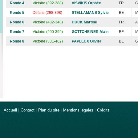
Ronde 4
Victoire (392-388)
VISVIKIS Orphée
FR
G
Ronde 5
Défaite (298-398)
STELLAMANS Sylvie
BE
M
Ronde 6
Victoire (482-348)
HUCK Martine
FR
A
Ronde 7
Victoire (400-399)
GOTTCHEINER Alain
BE
M
Ronde 8
Victoire (531-462)
PAPLEUX Olivier
BE
G
Accueil
|
Contact
|
Plan du site
|
Mentions légales
|
Crédits