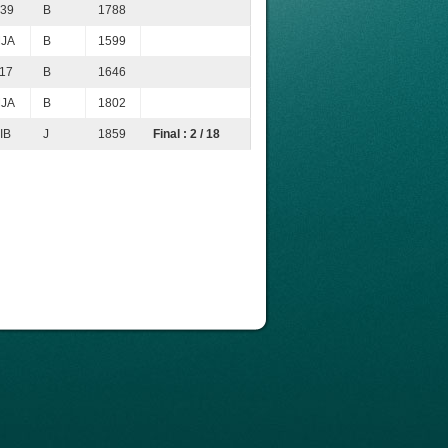
39
B
1788
JA
B
1599
17
B
1646
JA
B
1802
IB
J
1859
Final : 2 / 18