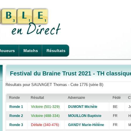
Joueurs
Matchs
Résultats
Festival du Braine Trust 2021 - TH classiqu
Résultats pour SAUVAGET Thomas - Cote 1776 (série B)
Ronde
Résultat
Adversaire
Fédé
C
Ronde 1
Victoire (501-329)
DUMONT Michèle
BE
J
Ronde 2
Victoire (488-334)
MOUILLON Baptiste
FR
H
Ronde 3
Défaite (340-476)
GANDY Marie-Hélène
FR
M