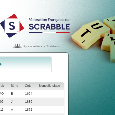
99
Il y a actuellement
visiteurs
e
lub
Série
Cote
Nouvelle place
AQ
B
1624
05
J
1886
11
A
1872