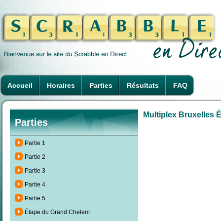
Accueil
Horaires
Parties
Résultats
FAQ
Multiplex Bruxelles É
Parties
Partie 1
Partie 2
Partie 3
Partie 4
Partie 5
Étape du Grand Chelem