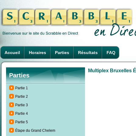
Accueil
Horaires
Parties
Résultats
FAQ
Multiplex Bruxelles É
Parties
Partie 1
Partie 2
Partie 3
Partie 4
Partie 5
Étape du Grand Chelem