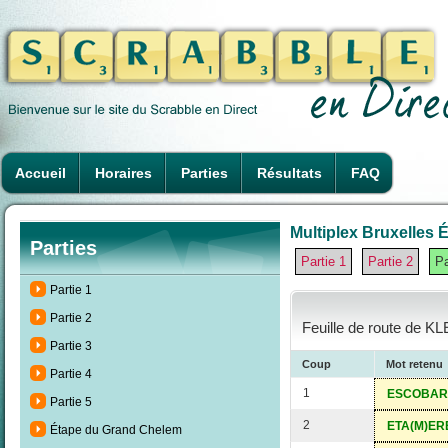
Accueil
Horaires
Parties
Résultats
FAQ
Multiplex Bruxelles É
Parties
Partie 1
Partie 2
Pa
Partie 1
Partie 2
Feuille de route de K
Partie 3
Coup
Mot retenu
Partie 4
1
ESCOBAR
Partie 5
2
ETA(M)ER
Étape du Grand Chelem