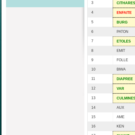
3
CITHARE
4
ENFAITE
5
BURG
6
PATON
7
ETOLES
8
EMIT
9
FOLLE
10
BIWA
11
DIAPREE
12
VAR
13
CULMINE
14
AUX
15
AME
16
KEN