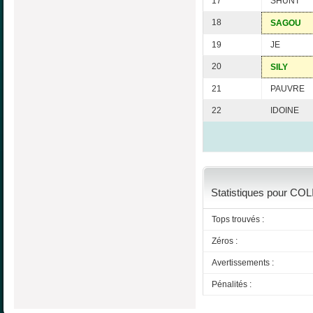
17
SHUNT
18
SAGOU
19
JE
20
SILY
21
PAUVRE
22
IDOINE
Statistiques pour COLI
Tops trouvés :
Zéros :
Avertissements :
Pénalités :