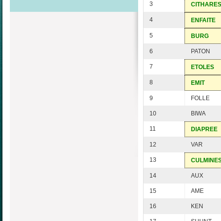
3
CITHARE
4
ENFAITE
5
BURG
6
PATON
7
ETOLES
8
EMIT
9
FOLLE
10
BIWA
11
DIAPREE
12
VAR
13
CULMINE
14
AUX
15
AME
16
KEN