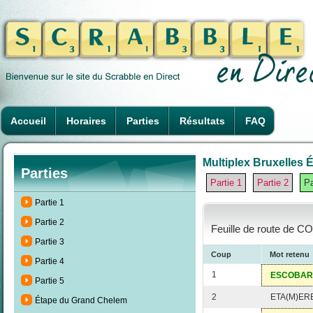
Accueil
Horaires
Parties
Résultats
FAQ
Multiplex Bruxelles É
Parties
Partie 1
Partie 2
Pa
Partie 1
Partie 2
Feuille de route de CO
Partie 3
Coup
Mot retenu
Partie 4
1
ESCOBAR
Partie 5
2
ETA(M)ER
Étape du Grand Chelem