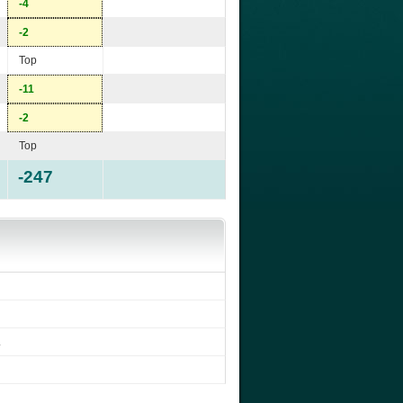
-4
-2
Top
-11
-2
Top
-247
.