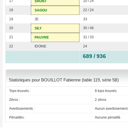
17
20 / 24
SHUNT
18
22 / 24
SAGOU
19
JE
33
20
35 / 46
SILY
21
31 / 33
PAUVRE
22
IDOINE
24
689 / 936
Statistiques pour BOUILLOT Fabienne (table 119, série 5B)
Tops trouvés :
8 tops trouvés
Zéros :
2 zéros
Avertissements :
Aucun avertissement
Pénalités :
Aucune pénalité.