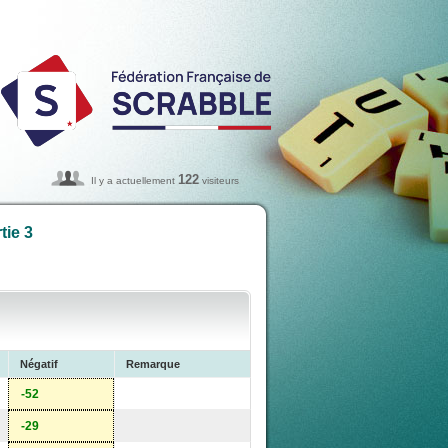
122
Il y a actuellement
visiteurs
tie 3
Négatif
Remarque
-52
-29