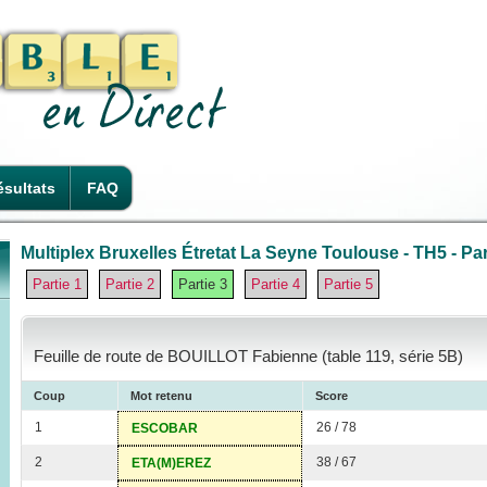
sultats
FAQ
Multiplex Bruxelles Étretat La Seyne Toulouse - TH5 - Par
Partie 1
Partie 2
Partie 3
Partie 4
Partie 5
Feuille de route de BOUILLOT Fabienne (table 119, série 5B)
Coup
Mot retenu
Score
1
26 / 78
ESCOBAR
2
38 / 67
ETA(M)EREZ