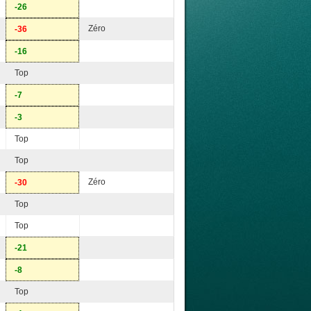
-26
Zéro
-36
-16
Top
-7
-3
Top
Top
Zéro
-30
Top
Top
-21
-8
Top