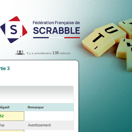
138
Il y a actuellement
visiteurs
tie 3
égatif
Remarque
-52
Top
Avertissement