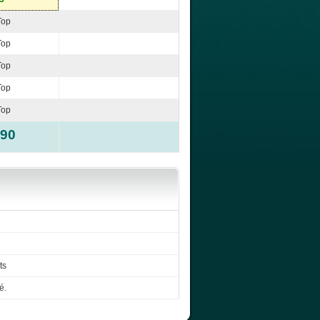
Top
Top
Top
Top
Top
-90
ts
é.