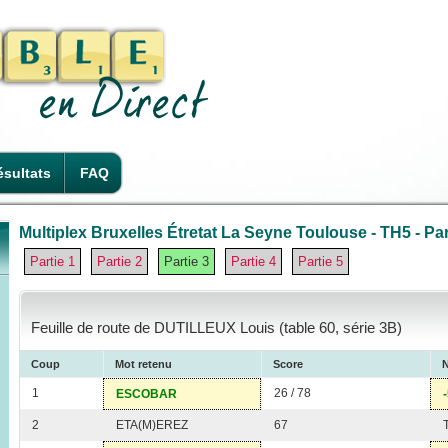
sultats
FAQ
Multiplex Bruxelles Étretat La Seyne Toulouse - TH5 - Par
Partie 1
Partie 2
Partie 3
Partie 4
Partie 5
Feuille de route de DUTILLEUX Louis (table 60, série 3B)
Coup
Mot retenu
Score
N
1
26 / 78
ESCOBAR
2
ETA(M)EREZ
67