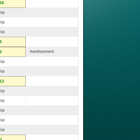
-16
Top
Top
Top
-5
Avertissement
-2
Top
Top
-12
Top
Top
Top
Top
Top
-3