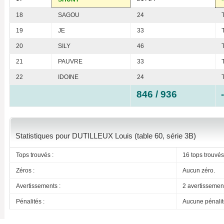
18
SAGOU
24
19
JE
33
20
SILY
46
21
PAUVRE
33
22
IDOINE
24
846 / 936
Statistiques pour DUTILLEUX Louis (table 60, série 3B)
Tops trouvés :
16 tops trouvés
Zéros :
Aucun zéro.
Avertissements :
2 avertissemen
Pénalités :
Aucune pénalit