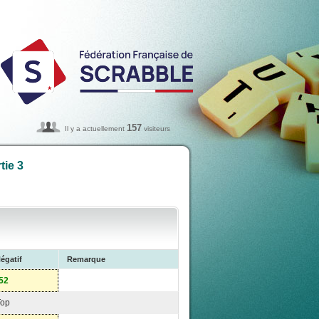
157
Il y a actuellement
visiteurs
tie 3
égatif
Remarque
52
Top