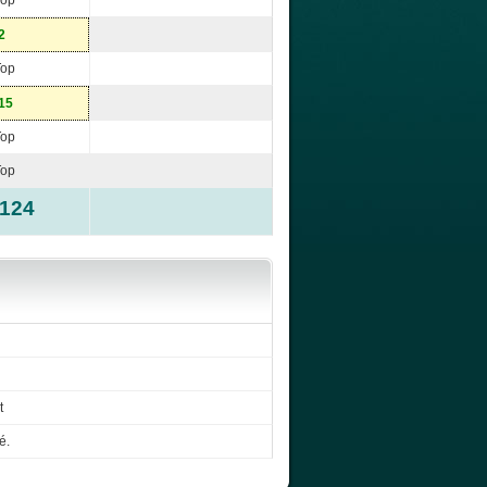
Top
2
Top
15
Top
Top
-124
t
é.