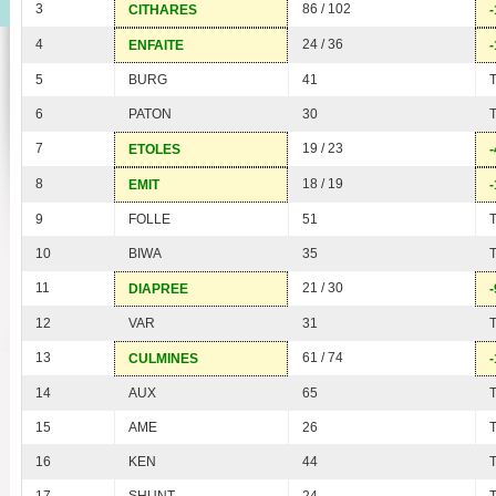
3
86 / 102
CITHARES
-
4
24 / 36
ENFAITE
-
5
BURG
41
6
PATON
30
7
19 / 23
ETOLES
-
8
18 / 19
EMIT
-
9
FOLLE
51
10
BIWA
35
11
21 / 30
DIAPREE
-
12
VAR
31
13
61 / 74
CULMINES
-
14
AUX
65
15
AME
26
16
KEN
44