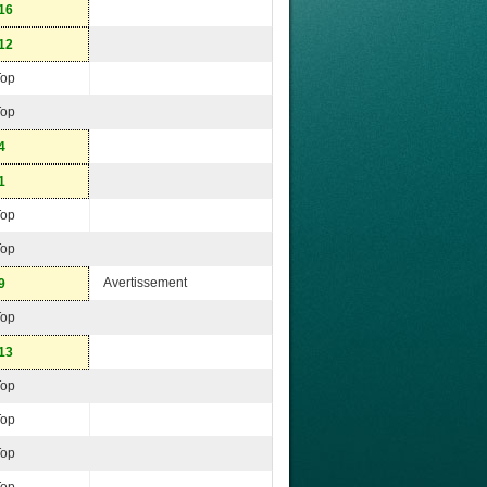
16
12
Top
Top
4
1
Top
Top
Avertissement
9
Top
13
Top
Top
Top