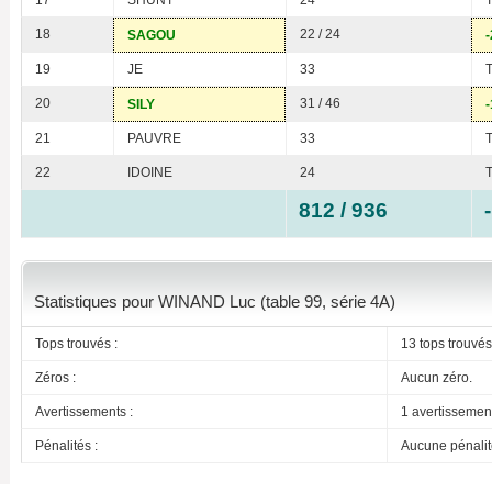
17
SHUNT
24
18
22 / 24
SAGOU
-
19
JE
33
20
31 / 46
SILY
-
21
PAUVRE
33
22
IDOINE
24
812 / 936
Statistiques pour WINAND Luc (table 99, série 4A)
Tops trouvés :
13 tops trouvés
Zéros :
Aucun zéro.
Avertissements :
1 avertissemen
Pénalités :
Aucune pénalit