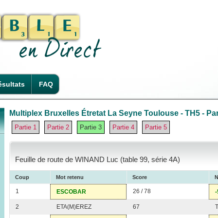
sultats
FAQ
Multiplex Bruxelles Étretat La Seyne Toulouse - TH5 - Par
Partie 1
Partie 2
Partie 3
Partie 4
Partie 5
Feuille de route de WINAND Luc (table 99, série 4A)
Coup
Mot retenu
Score
N
1
26 / 78
ESCOBAR
-
2
ETA(M)EREZ
67