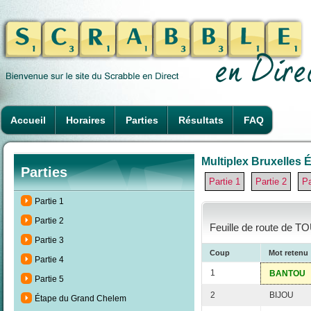
Accueil
Horaires
Parties
Résultats
FAQ
Multiplex Bruxelles É
Parties
Partie 1
Partie 2
Pa
Partie 1
Partie 2
Feuille de route de TO
Partie 3
Coup
Mot retenu
Partie 4
1
BANTOU
Partie 5
2
BIJOU
Étape du Grand Chelem