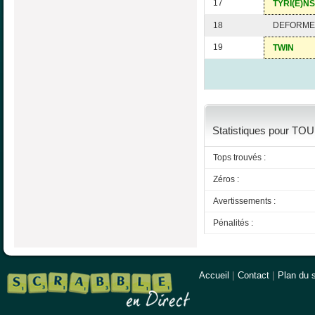
17
TYRI(E)NS
18
DEFORME
19
TWIN
Statistiques pour TOUL
Tops trouvés :
Zéros :
Avertissements :
Pénalités :
Accueil
|
Contact
|
Plan du s