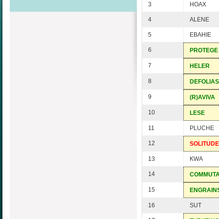
3
HOAX
4
ALENE
5
EBAHIE
6
PROTEGE
7
HELER
8
DEFOLIAS
9
(R)AVIVA
10
LESE
11
PLUCHE
12
SOLITUDE
13
KWA
14
COMMUT
15
ENGRAIN
16
SUT