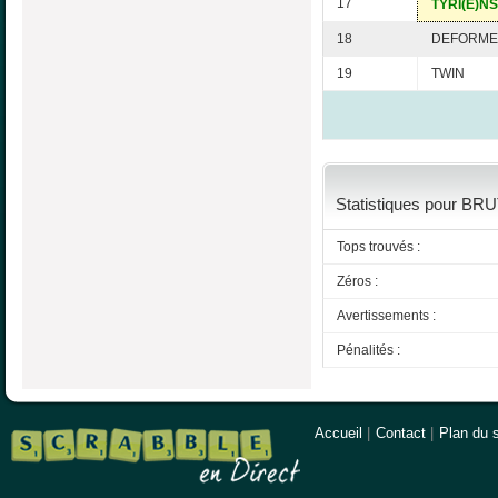
17
TYRI(E)NS
18
DEFORME
19
TWIN
Statistiques pour BRU
Tops trouvés :
Zéros :
Avertissements :
Pénalités :
Accueil
|
Contact
|
Plan du s