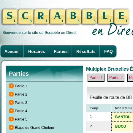
Accueil
Horaires
Parties
Résultats
FAQ
Multiplex Bruxelles É
Parties
Partie 1
Partie 2
Pa
Partie 1
Partie 2
Feuille de route de B
Partie 3
Coup
Mot retenu
Partie 4
1
BANTOU
Partie 5
2
BIJOU
Étape du Grand Chelem