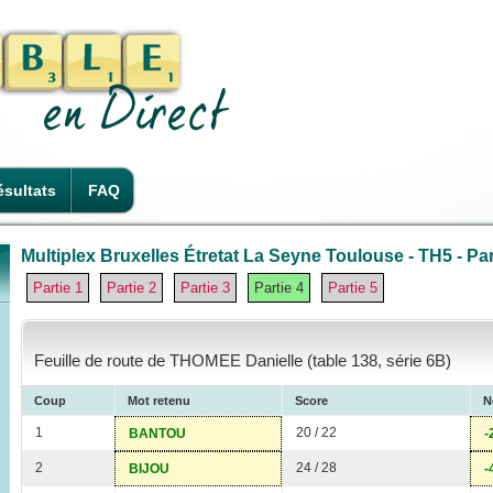
sultats
FAQ
Multiplex Bruxelles Étretat La Seyne Toulouse - TH5 - Par
Partie 1
Partie 2
Partie 3
Partie 4
Partie 5
Feuille de route de THOMEE Danielle (table 138, série 6B)
Coup
Mot retenu
Score
N
1
20 / 22
BANTOU
-
2
24 / 28
BIJOU
-