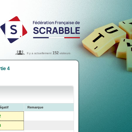
152
Il y a actuellement
visiteurs
tie 4
égatif
Remarque
2
4