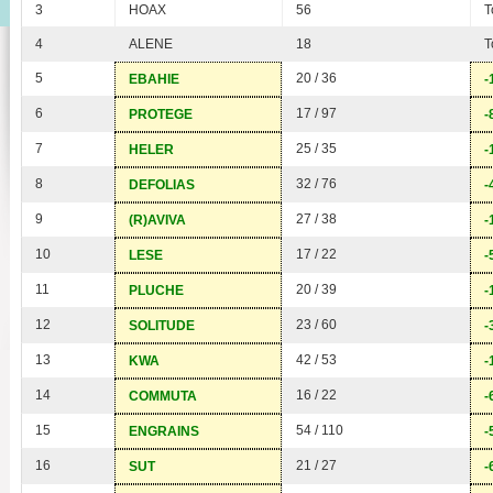
3
HOAX
56
T
4
ALENE
18
T
5
20 / 36
EBAHIE
-
6
17 / 97
PROTEGE
-
7
25 / 35
HELER
-
8
32 / 76
DEFOLIAS
-
9
27 / 38
(R)AVIVA
-
10
17 / 22
LESE
-
11
20 / 39
PLUCHE
-
12
23 / 60
SOLITUDE
-
13
42 / 53
KWA
-
14
16 / 22
COMMUTA
-
15
54 / 110
ENGRAINS
-
16
21 / 27
SUT
-