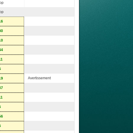
op
op
16
80
10
44
11
5
Avertissement
19
37
11
6
56
6