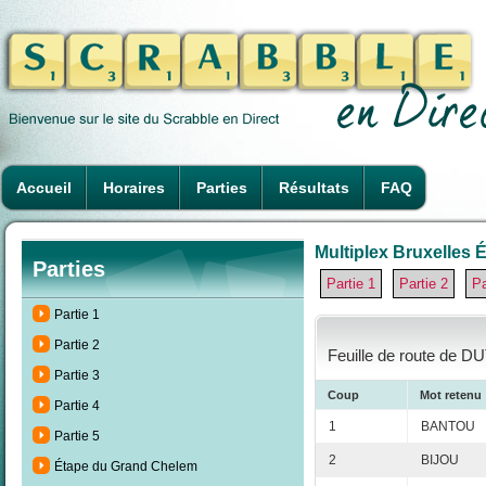
Accueil
Horaires
Parties
Résultats
FAQ
Multiplex Bruxelles É
Parties
Partie 1
Partie 2
Pa
Partie 1
Partie 2
Feuille de route de DU
Partie 3
Coup
Mot retenu
Partie 4
1
BANTOU
Partie 5
2
BIJOU
Étape du Grand Chelem