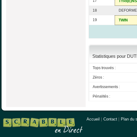
17
TYRI(E)NS
18
DEFORME
19
TWIN
Statistiques pour DUT
Tops trouvés :
Zéros :
Avertissements :
Pénalités :
Accueil
|
Contact
|
Plan du s