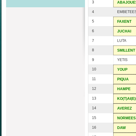
3
ABAJOUE
4
EMBETEE
5
FAXENT
6
JUCHAI
7
LUTA
8
SMILLENT
9
YETIS
10
YOUP
11
PIQUA
12
HAMPE
13
KO(T)AI(E
14
AVEREZ
15
NORMEES
16
DAW