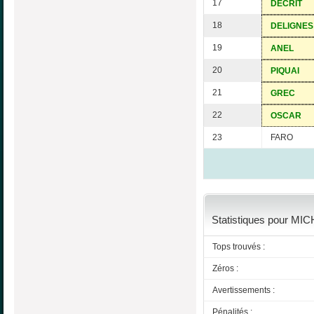
17
DECRIT
18
DELIGNES
19
ANEL
20
PIQUAI
21
GREC
22
OSCAR
23
FARO
Statistiques pour MICH
Tops trouvés :
Zéros :
Avertissements :
Pénalités :