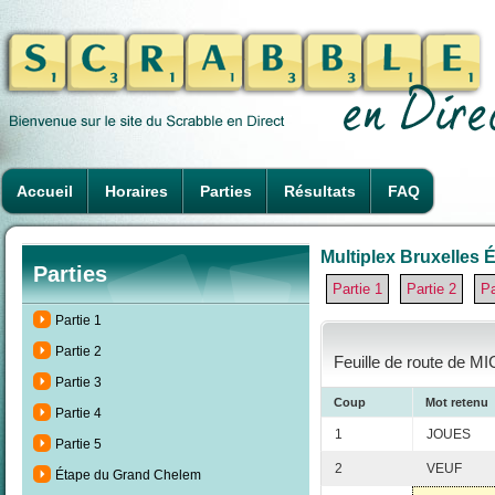
Accueil
Horaires
Parties
Résultats
FAQ
Multiplex Bruxelles É
Parties
Partie 1
Partie 2
Pa
Partie 1
Partie 2
Feuille de route de MI
Partie 3
Coup
Mot retenu
Partie 4
1
JOUES
Partie 5
2
VEUF
Étape du Grand Chelem