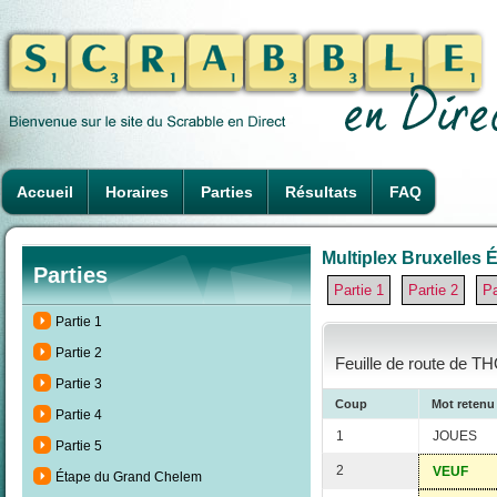
Accueil
Horaires
Parties
Résultats
FAQ
Multiplex Bruxelles É
Parties
Partie 1
Partie 2
Pa
Partie 1
Partie 2
Feuille de route de T
Partie 3
Coup
Mot retenu
Partie 4
1
JOUES
Partie 5
2
VEUF
Étape du Grand Chelem