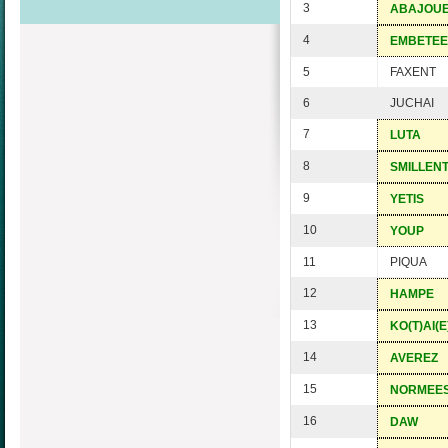
3
ABAJOU
4
EMBETEE
5
FAXENT
6
JUCHAI
7
LUTA
8
SMILLEN
9
YETIS
10
YOUP
11
PIQUA
12
HAMPE
13
KO(T)AI(E
14
AVEREZ
15
NORMEE
16
DAW