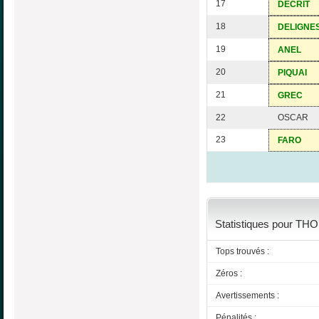
17
DECRIT
18
DELIGNE
19
ANEL
20
PIQUAI
21
GREC
22
OSCAR
23
FARO
Statistiques pour THO
Tops trouvés :
Zéros :
Avertissements :
Pénalités :