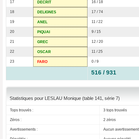
17
16 / 18
DECRIT
18
17 / 74
DELIGNES
19
11 / 22
ANEL
20
9 / 15
PIQUAI
21
12 / 20
GREC
22
11 / 25
OSCAR
23
0 / 9
FARO
516 / 931
Statistiques pour LESLAU Monique (table 141, série 7)
Tops trouvés :
3 tops trouvés
Zéros :
2 zéros
Avertissements :
Aucun avertissement
Pénalités :
Aucune pénalité.