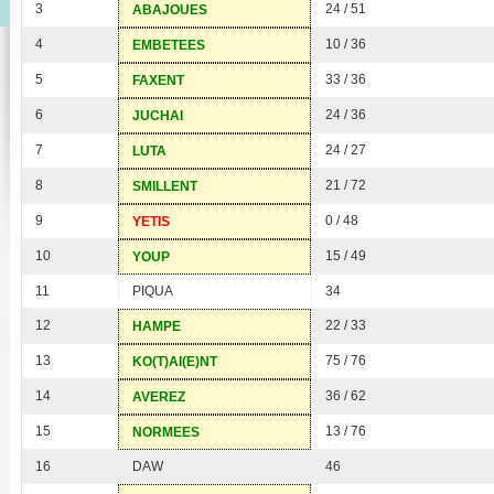
3
24 / 51
ABAJOUES
4
10 / 36
EMBETEES
5
33 / 36
FAXENT
6
24 / 36
JUCHAI
7
24 / 27
LUTA
8
21 / 72
SMILLENT
9
0 / 48
YETIS
10
15 / 49
YOUP
11
PIQUA
34
12
22 / 33
HAMPE
13
75 / 76
KO(T)AI(E)NT
14
36 / 62
AVEREZ
15
13 / 76
NORMEES
16
DAW
46