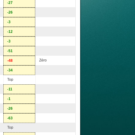
-27
-26
-3
-12
-3
-51
Zéro
-48
-34
Top
-11
-1
-26
-63
Top