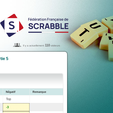
110
Il y a actuellement
visiteurs
tie 5
Négatif
Remarque
Top
-3