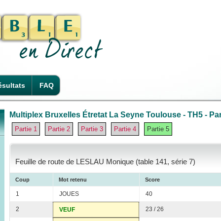
sultats
FAQ
Multiplex Bruxelles Étretat La Seyne Toulouse - TH5 - Par
Partie 1
Partie 2
Partie 3
Partie 4
Partie 5
Feuille de route de LESLAU Monique (table 141, série 7)
Coup
Mot retenu
Score
1
JOUES
40
2
23 / 26
VEUF