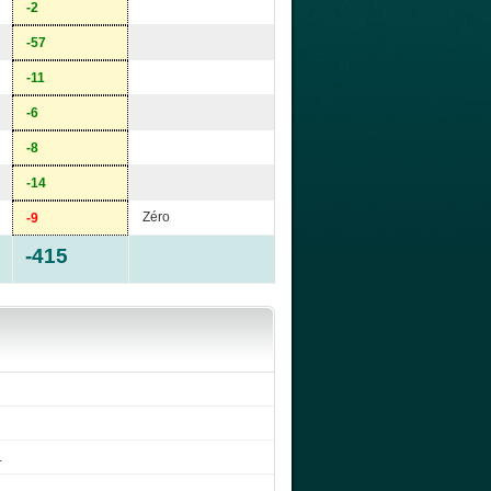
-2
-57
-11
-6
-8
-14
Zéro
-9
-415
.