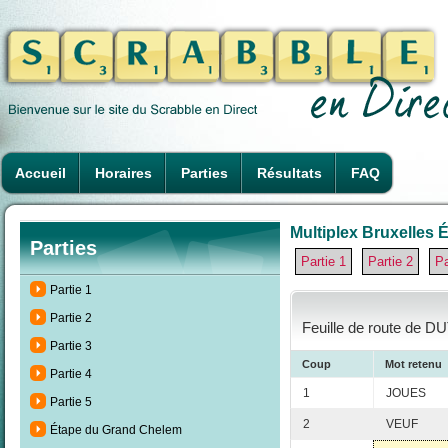
Accueil
Horaires
Parties
Résultats
FAQ
Multiplex Bruxelles É
Parties
Partie 1
Partie 2
Pa
Partie 1
Partie 2
Feuille de route de DU
Partie 3
Coup
Mot retenu
Partie 4
1
JOUES
Partie 5
2
VEUF
Étape du Grand Chelem