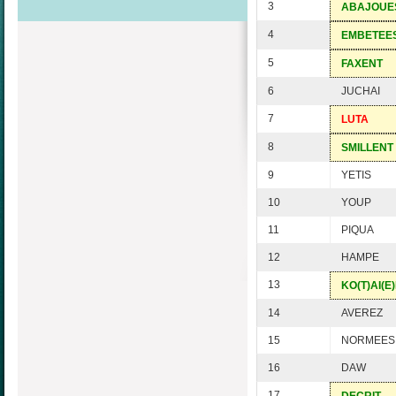
3
ABAJOUE
4
EMBETEE
5
FAXENT
6
JUCHAI
7
LUTA
8
SMILLENT
9
YETIS
10
YOUP
11
PIQUA
12
HAMPE
13
KO(T)AI(E
14
AVEREZ
15
NORMEES
16
DAW
17