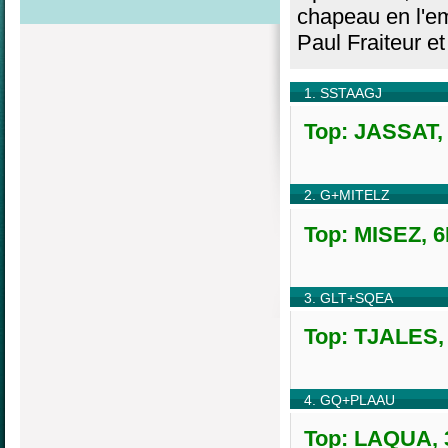
chapeau en l'em
Paul Fraiteur e
1. SSTAAGJ
Top: JASSAT, 
2. G+MITELZ
Top: MISEZ, 6
3. GLT+SQEA
Top: TJALES, 
4. GQ+PLAAU
Top: LAQUA, 3