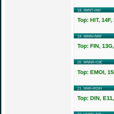
18. IIMNT+NH
Top: HIT, 14F,
19. IMNN+NRF
Top: FIN, 13G
20. MNNR+OIE
Top: EMOI, 15
21. NNR+RDIH
Top: DIN, E11