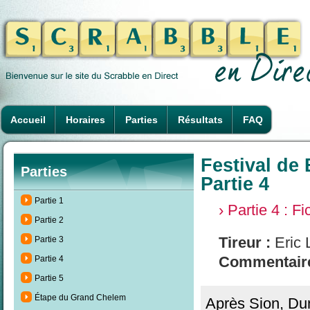
Accueil
Horaires
Parties
Résultats
FAQ
Festival de 
Parties
Partie 4
Partie 1
› Partie 4 : F
Partie 2
Tireur :
Eric 
Partie 3
Commentaire
Partie 4
Partie 5
Étape du Grand Chelem
Après Sion, Dunk