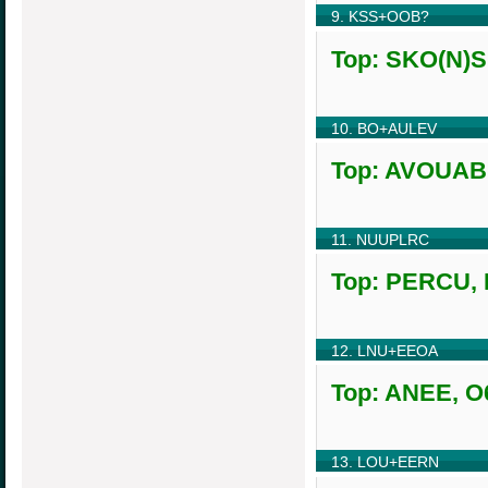
9. KSS+OOB?
Top: SKO(N)S,
10. BO+AULEV
Top: AVOUABL
11. NUUPLRC
Top: PERCU, K
12. LNU+EEOA
Top: ANEE, O6
13. LOU+EERN