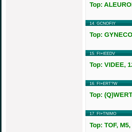
Top: ALEURON
14. GCNOFIY
Top: GYNECO,
15. FI+IEEDV
Top: VIDEE, 1
16. FI+ERT?W
Top: (Q)WERTY
17. FI+TNIMO
Top: TOF, M5,