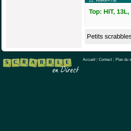
22. HNRR+TIB
Top: HIT, 13L,
Petits scrabble
Accueil
|
Contact
|
Plan du s