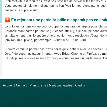
L'interactivité est réduite : il n'est pas possible de déplacer les lettres du 
Vous pouvez simplement cliquer sur le lien "Voir le mot retenu par le juge-a
passer au coup suivant.
En rejouant une partie, la grille n'apparaît pas en ent
La grille est dimensionnée pour occuper la plus grande largeur possible, pou
Scrabble étant carrée par nature (15 cases sur 15), elle occupe donc auta
simultanément la grille entière et le chevalet, votre résolution d'écran do
(environ 1000 pixels, par exemple 1280*960 ou 1920*1080).
Si votre écran ne permet pas d'afficher la grille entière avec le chevalet, u
écran" de votre navigateur Internet. Avec Edge, Chrome et Firefox, ce mod
F11. Appuyez à nouveau sur F11 lorsque vous désirez quitter le mode "Ple
Accueil
|
Contact
|
Plan du site
|
Mentions légales
|
Crédits