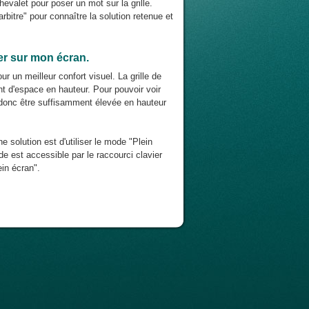
chevalet pour poser un mot sur la grille.
rbitre" pour connaître la solution retenue et
ier sur mon écran.
r un meilleur confort visuel. La grille de
nt d'espace en hauteur. Pour pouvoir voir
it donc être suffisamment élevée en hauteur
ne solution est d'utiliser le mode "Plein
e est accessible par le raccourci clavier
in écran".