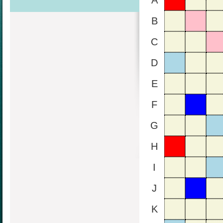
A
B
C
D
E
F
G
H
I
J
K