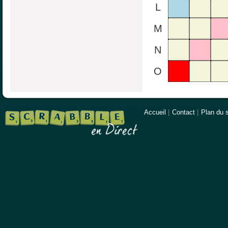
L
M
N
O
Accueil
|
Contact
|
Plan du s