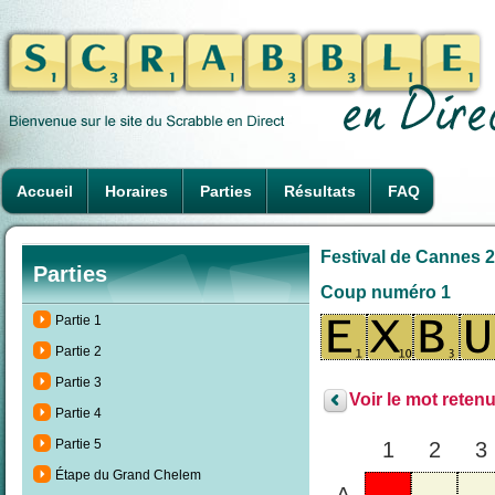
Accueil
Horaires
Parties
Résultats
FAQ
Festival de Cannes 2
Parties
Coup numéro 1
Partie 1
Partie 2
Partie 3
Voir le mot retenu
Partie 4
Partie 5
1
2
3
Étape du Grand Chelem