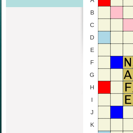
A
B
C
D
E
F
G
H
I
J
K