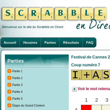
Accueil
Horaires
Parties
Résultats
FAQ
Festival de Cannes 2
Parties
Coup numéro 7
Partie 1
Partie 2
Partie 3
Voir le mot retenu
Partie 4
Partie 5
1
2
3
Étape du Grand Chelem