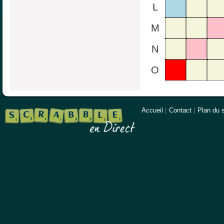
L
M
N
O
Accueil
|
Contact
|
Plan du s