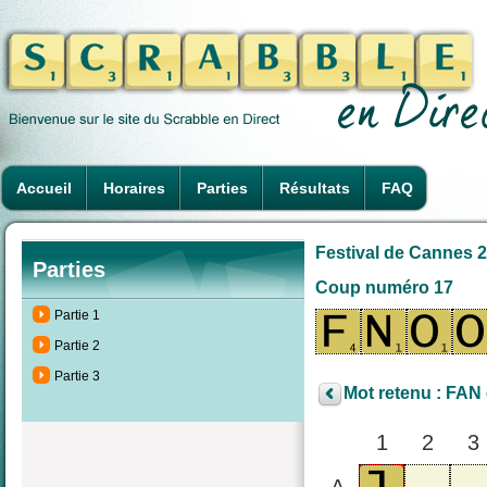
Accueil
Horaires
Parties
Résultats
FAQ
Festival de Cannes 20
Parties
Coup numéro 17
Partie 1
Partie 2
Partie 3
Mot retenu : FAN 
1
2
3