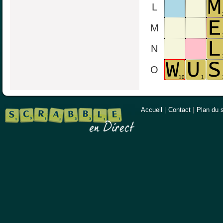
L
M
N
O
Accueil
|
Contact
|
Plan du s