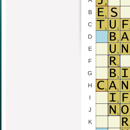
A
B
C
D
E
F
G
H
I
J
K