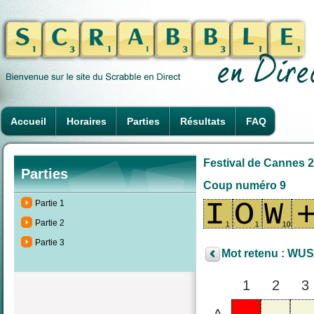
Accueil
Horaires
Parties
Résultats
FAQ
Festival de Cannes 20
Parties
Coup numéro 9
Partie 1
Partie 2
Partie 3
Mot retenu : WUS
1
2
3