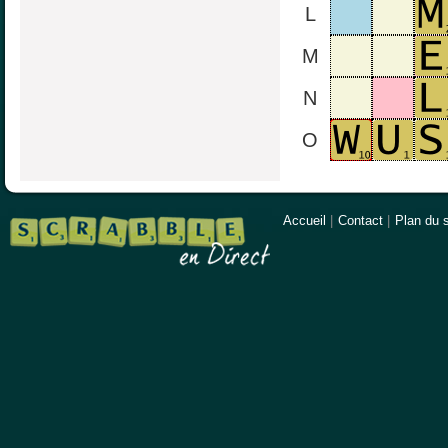
L
M
N
O
Accueil
|
Contact
|
Plan du s