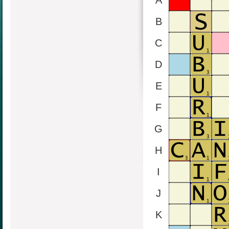
A
B
C
D
E
F
G
H
I
J
K